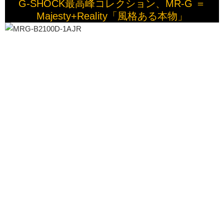
G-SHOCK最高峰コレクション、MR-G ＝
Majesty+Reality「風格ある本物」