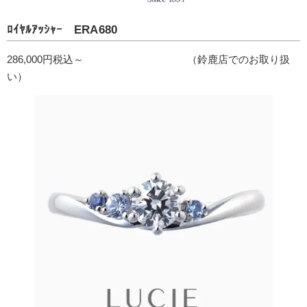
ﾛｲﾔﾙｱｯｼｬｰ ERA680
286,000円税込～ （鈴鹿店でのお取り扱
い）