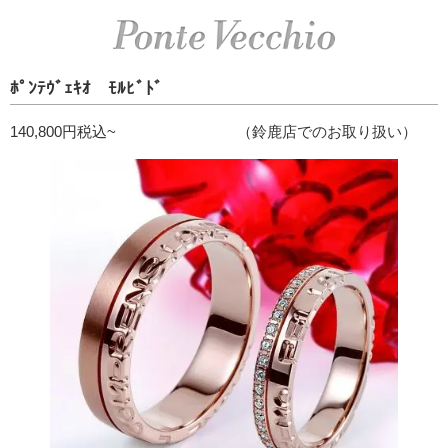
ﾎﾟﾝﾃｳﾞｪｷｵ ﾓﾙﾋﾞﾄﾞ
140,800円税込~ （鈴鹿店でのお取り扱い）