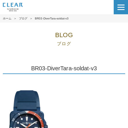
ホーム
＞
ブログ
＞
BR03-DiverTara-soldat-v3
BLOG
ブログ
BR03-DiverTara-soldat-v3