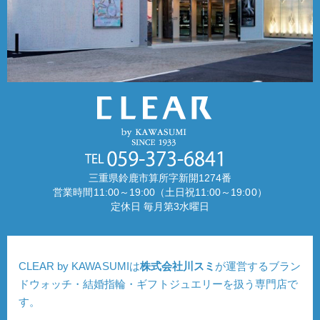
三重県鈴鹿市算所字新開1274番
営業時間11:00～19:00（土日祝11:00～19:00）
定休日 毎月第3水曜日
CLEAR by KAWASUMIは
株式会社川スミ
が運営するブラン
ドウォッチ・結婚指輪・ギフトジュエリーを扱う専門店で
す。