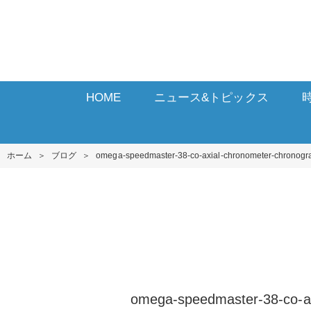
HOME
ニュース&トピックス
ホーム
＞
ブログ
＞
omega-speedmaster-38-co-axial-chronometer-chronog
omega-speedmaster-38-co-ax