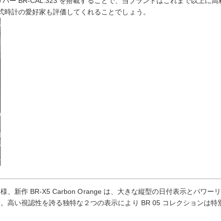
バー BR-CAL.323 を搭載することで、当ブランドはこれまで以上
式時計の愛好家も評価してくれることでしょう。
新作 BR-X5 Carbon Orange は、大きな縦型の日付表示とパ
。高い視認性を誇る独特な２つの表示により BR 05 コレクションは