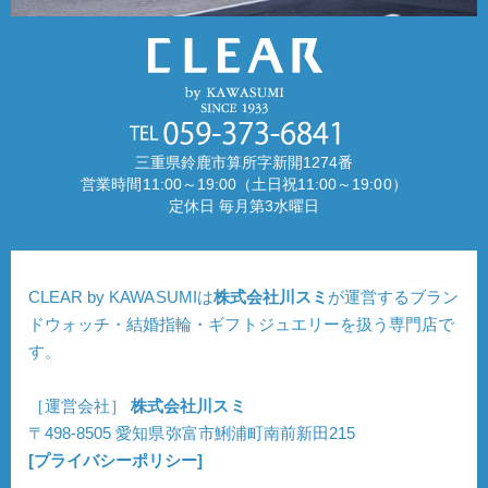
三重県鈴鹿市算所字新開1274番
営業時間11:00～19:00（土日祝11:00～19:00）
定休日 毎月第3水曜日
CLEAR by KAWASUMIは
株式会社川スミ
が運営するブラン
ドウォッチ・結婚指輪・ギフトジュエリーを扱う専門店で
す。
［運営会社］
株式会社川スミ
〒498-8505 愛知県弥富市鯏浦町南前新田215
[プライバシーポリシー]