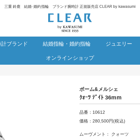
三重 鈴鹿 結婚･婚約指輪 ブランド腕時計 正規販売店 CLEAR by kawasumi
時計ブランド
結婚指輪・婚約指輪
ジュエリー
オンラインショップ
ボーム&メルシェ
ｸｫｰﾂ ﾃﾞｲﾄ 36mm
品番：10612
価格：280,500円(税込)
ムーヴメント： クォーツ