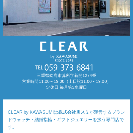
三重県鈴鹿市算所字新開1274番
営業時間11:00～19:00（土日祝11:00～19:00）
定休日 毎月第3水曜日
CLEAR by KAWASUMIは
株式会社川スミ
が運営するブラン
ドウォッチ・結婚指輪・ギフトジュエリーを扱う専門店で
す。