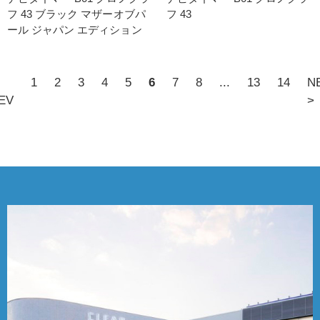
フ 43 ブラック マザーオブパ
フ 43
ール ジャパン エディション
1
2
3
4
5
6
7
8
...
13
14
N
EV
>