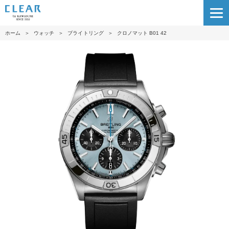
ホーム
＞
ウォッチ
＞
ブライトリング
＞
クロノマット B01 42