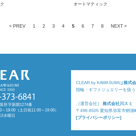
ック
オートマティック
< PREV
1
2
3
4
5
6
7
8
NEXT >
CLEAR by KAWASUMIは
株式
指輪・ギフトジュエリーを扱う
［運営会社］
株式会社川スミ
算所字新開1274番
0～19:00（土日祝11:00～19:00）
〒498-8505 愛知県弥富市鯏
第3水曜日
[プライバシーポリシー]