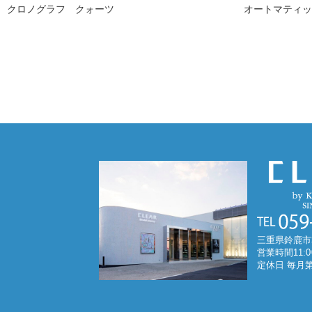
クロノグラフ クォーツ
オートマティ
三重県鈴鹿市
営業時間11:0
定休日 毎月