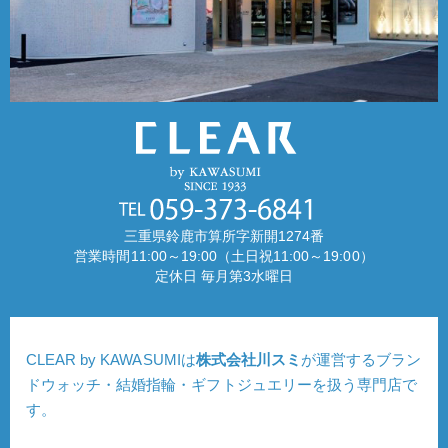
三重県鈴鹿市算所字新開1274番
営業時間11:00～19:00（土日祝11:00～19:00）
定休日 毎月第3水曜日
CLEAR by KAWASUMIは
株式会社川スミ
が運営するブラン
ドウォッチ・結婚指輪・ギフトジュエリーを扱う専門店で
す。