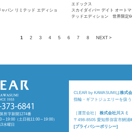
エドックス
ジャパン リミテッド エディショ
スカイダイバー デイト オートマ
テッドエディション 世界限定6
1
2
3
4
5
6
7
8
NEXT >
CLEAR by KAWASUMIは
株式
指輪・ギフトジュエリーを扱う
［運営会社］
株式会社川スミ
算所字新開1274番
0～19:00（土日祝11:00～19:00）
〒498-8505 愛知県弥富市鯏
第3水曜日
[プライバシーポリシー]