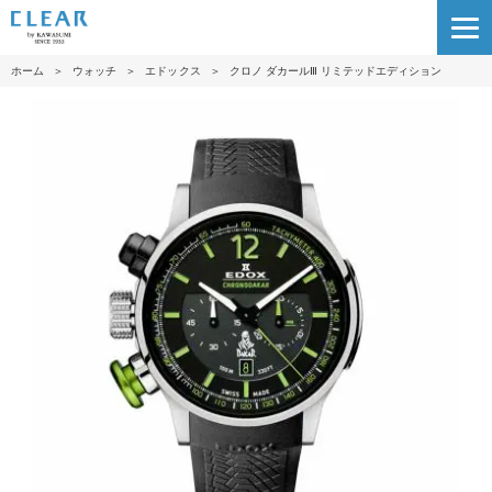
ホーム
＞
ウォッチ
＞
エドックス
＞
クロノ ダカールⅢ リミテッドエディション