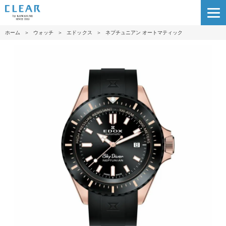
ホーム
＞
ウォッチ
＞
エドックス
＞
ネプチュニアン オートマティック