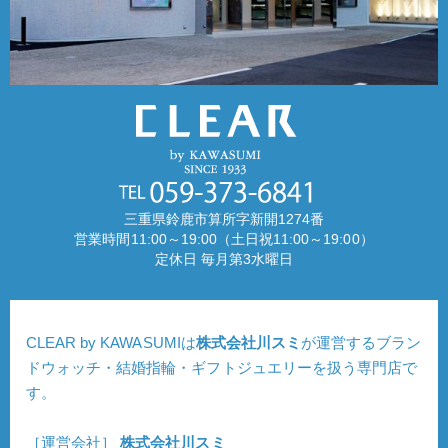
三重県鈴鹿市算所字新開1274番
営業時間11:00～19:00（土日祝11:00～19:00）
定休日 毎月第3水曜日
CLEAR by KAWASUMIは
株式会社川スミ
が運営するブラン
ドウォッチ・結婚指輪・ギフトジュエリーを扱う専門店で
す。
［運営会社］
株式会社川スミ