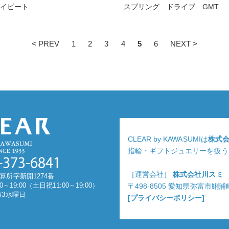
ハイビート
スプリング ドライブ GMT
< PREV
1
2
3
4
5
6
NEXT >
CLEAR by KAWASUMIは
株式
指輪・ギフトジュエリーを扱う
［運営会社］
株式会社川スミ
算所字新開1274番
0～19:00（土日祝11:00～19:00）
〒498-8505 愛知県弥富市鯏
第3水曜日
[プライバシーポリシー]