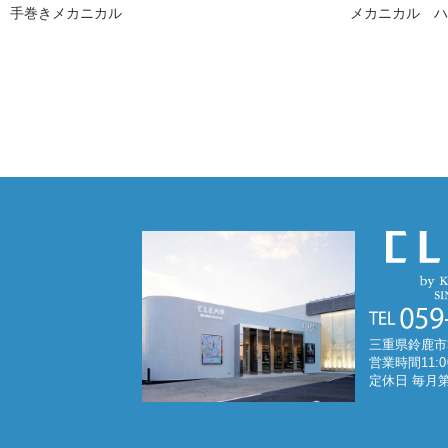
手巻きメカニカル
メカニカル 
三重県鈴鹿市
営業時間11:0
定休日 毎月