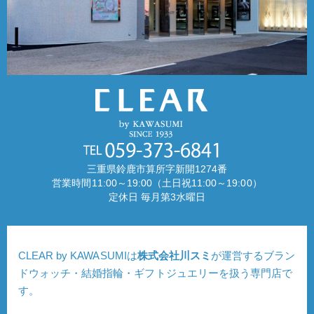
三重県鈴鹿市算所字新開1274番
営業時間11:00～19:00（土日祝11:00～19:00）
定休日 毎月第3水曜日
CLEAR by KAWASUMIは
株式会社川スミ
が運営するブラン
ドウォッチ・結婚指輪・ギフトジュエリーを扱う専門店で
す。