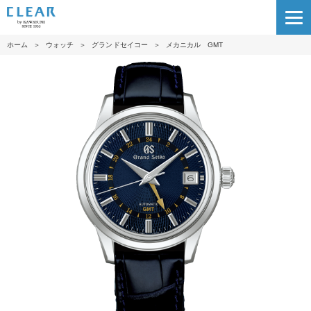
ホーム
＞
ウォッチ
＞
グランドセイコー
＞
メカニカル GMT