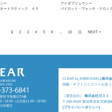
ウシー
アイダブリュウシー
 オートマティック ４０
パイロット・ウォッチ・クロノグ
1
2
3
4
5
6
...
10
11
NEXT >
CLEAR by KAWASUMIは
株式
指輪・ギフトジュエリーを扱う
［運営会社］
株式会社川スミ
算所字新開1274番
0～19:00（土日祝11:00～19:00）
〒498-8505 愛知県弥富市鯏
第3水曜日
[プライバシーポリシー]