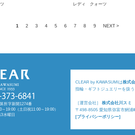
ーツ
レディ クォーツ
1
2
3
4
5
6
7
8
9
NEXT >
CLEAR by KAWASUMIは
株式
指輪・ギフトジュエリーを扱う
［運営会社］
株式会社川スミ
算所字新開1274番
0～19:00（土日祝11:00～19:00）
〒498-8505 愛知県弥富市鯏
第3水曜日
[プライバシーポリシー]