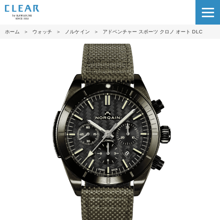
ホーム
＞
ウォッチ
＞
ノルケイン
＞
アドベンチャー スポーツ クロノ オート DLC