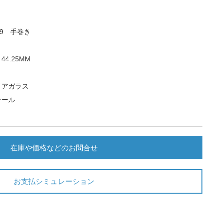
9 手巻き
4.25MM
イアガラス
チール
在庫や価格などのお問合せ
お支払シミュレーション