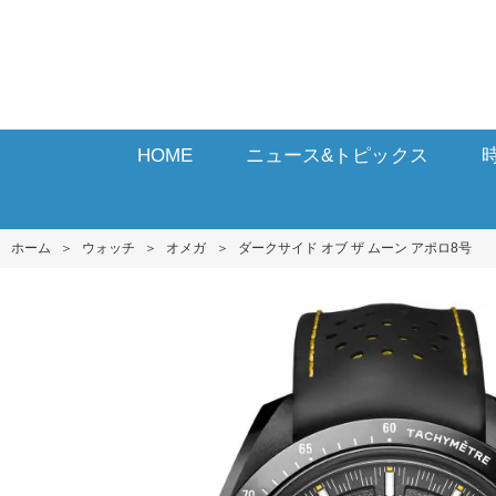
HOME
ニュース&トピックス
ホーム
＞
ウォッチ
＞
オメガ
＞
ダークサイド オブ ザ ムーン アポロ8 号