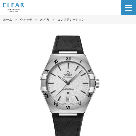
ホーム
＞
ウォッチ
＞
オメガ
＞
コンステレーション