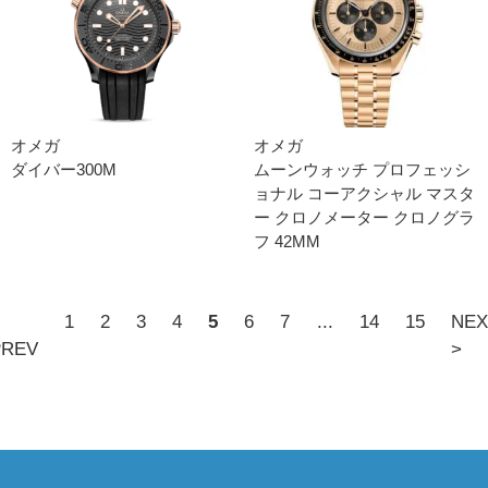
オメガ
オメガ
ダイバー300M
ムーンウォッチ プロフェッシ
ョナ ル コーアクシャル マスタ
ー クロノメーター クロノグラ
フ 42M M
<
1
2
3
4
5
6
7
...
14
15
NEX
PREV
>