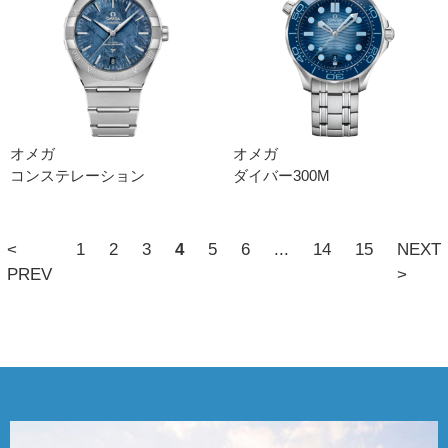
オメガ
オメガ
コンステレーション
ダイバー300M
<
1
2
3
4
5
6
...
14
15
NEXT
PREV
>