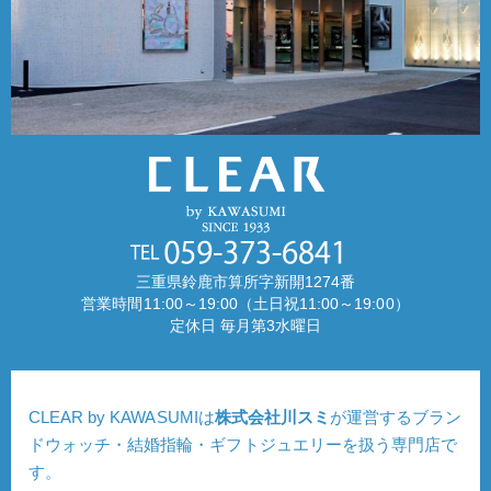
三重県鈴鹿市算所字新開1274番
営業時間11:00～19:00（土日祝11:00～19:00）
定休日 毎月第3水曜日
CLEAR by KAWASUMIは
株式会社川スミ
が運営するブラン
ドウォッチ・結婚指輪・ギフトジュエリーを扱う専門店で
す。