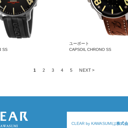
ユーボート
 SS
CAPSOIL CHRONO SS
1
2
3
4
5
NEXT >
CLEAR by KAWASUMIは
株式