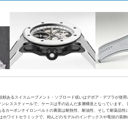
は、信頼あるスイスムーブメント・ソプロード或いはデボア・デプラが使用
ステンレススティールで、ケースは手の込んだ多層構造となっています。 
あるカーボンナイロンベルトの裏面は耐熱性、耐油性、そして耐薬品性に
ル素材はホワイトセラミックで、殆んどのモデルのインデックスや竜頭の装