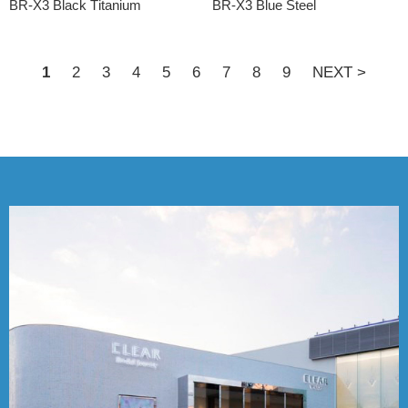
BR-X3 Black Titanium
BR-X3 Blue Steel
1
2
3
4
5
6
7
8
9
NEXT >