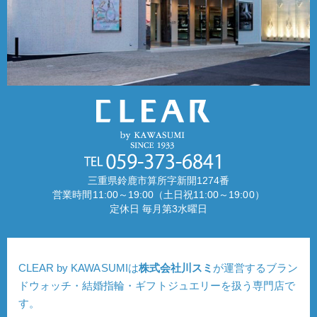
三重県鈴鹿市算所字新開1274番
営業時間11:00～19:00（土日祝11:00～19:00）
定休日 毎月第3水曜日
CLEAR by KAWASUMIは
株式会社川スミ
が運営するブラン
ドウォッチ・結婚指輪・ギフトジュエリーを扱う専門店で
す。