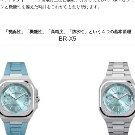
インと機能性を備えた時計をこれからも創り続けます。
「視認性」「機能性」「高精度」「防水性」という４つの基本原理
BR-X5