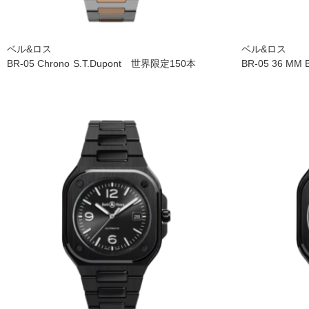
ベル&ロス
ベル&ロス
BR-05 Chrono S.T.Dupont 世界限定150本
BR-05 36 MM B