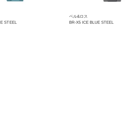
ベル&ロス
LUE STEEL
BR-X5 ICE BLUE STEEL