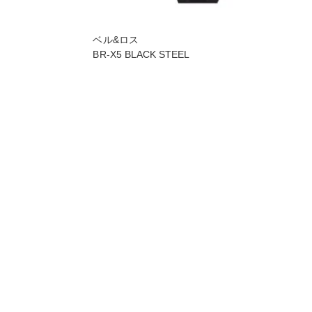
ベル&ロス
BR-X5 BLACK STEEL