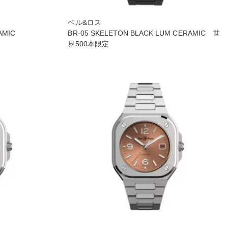
ベル&ロス
AMIC
BR-05 SKELETON BLACK LUM CERAMIC 世
界500本限定