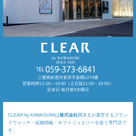
三重県鈴鹿市算所字新開1274番
営業時間11:00～19:00（土日祝11:00～19:00）
定休日 毎月第3水曜日
CLEAR by KAWASUMIは
株式会社川スミ
が運営するブラン
ドウォッチ・結婚指輪・ギフトジュエリーを扱う専門店で
す。