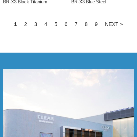
BR-X3 Black Titanium
BR-X3 Blue Steel
1
2
3
4
5
6
7
8
9
NEXT >