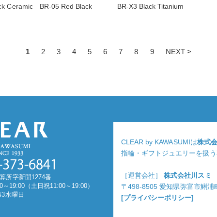
ck Ceramic BR-05 Red Black
BR-X3 Black Titanium
1
2
3
4
5
6
7
8
9
NEXT >
CLEAR by KAWASUMIは
株式
指輪・ギフトジュエリーを扱う
［運営会社］
株式会社川スミ
算所字新開1274番
0～19:00（土日祝11:00～19:00）
〒498-8505 愛知県弥富市鯏
第3水曜日
[プライバシーポリシー]