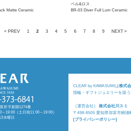
ベル&ロス
ack Matte Ceramic
BR-03 Diver Full Lum Ceramic
< PREV
1
2
3
4
5
6
7
8
9
NEXT >
CLEAR by KAWASUMIは
株式
指輪・ギフトジュエリーを扱う
［運営会社］
株式会社川スミ
算所字新開1274番
0～19:00（土日祝11:00～19:00）
〒498-8505 愛知県弥富市鯏
第3水曜日
[プライバシーポリシー]