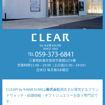
三重県鈴鹿市算所字新開1274番
営業時間11:00～19:00（土日祝11:00～19:00）
定休日 毎月第3水曜日
CLEAR by KAWASUMIは
株式会社川スミ
が運営するブラン
ドウォッチ・結婚指輪・ギフトジュエリーを扱う専門店で
す。