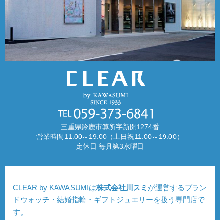
三重県鈴鹿市算所字新開1274番
営業時間11:00～19:00（土日祝11:00～19:00）
定休日 毎月第3水曜日
CLEAR by KAWASUMIは
株式会社川スミ
が運営するブラン
ドウォッチ・結婚指輪・ギフトジュエリーを扱う専門店で
す。