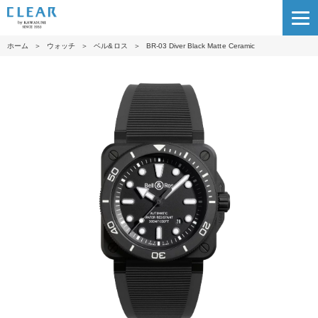
ホーム
＞
ウォッチ
＞
ベル&ロス
＞
BR-03 Diver Black Matte Ceramic