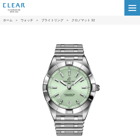
ホーム
＞
ウォッチ
＞
ブライトリング
＞
クロノマット 32