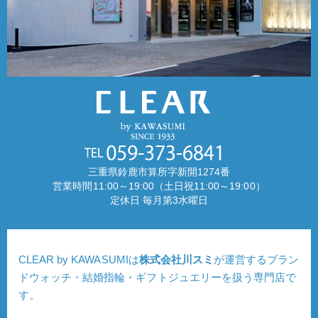
三重県鈴鹿市算所字新開1274番
営業時間11:00～19:00（土日祝11:00～19:00）
定休日 毎月第3水曜日
CLEAR by KAWASUMIは
株式会社川スミ
が運営するブラン
ドウォッチ・結婚指輪・ギフトジュエリーを扱う専門店で
す。