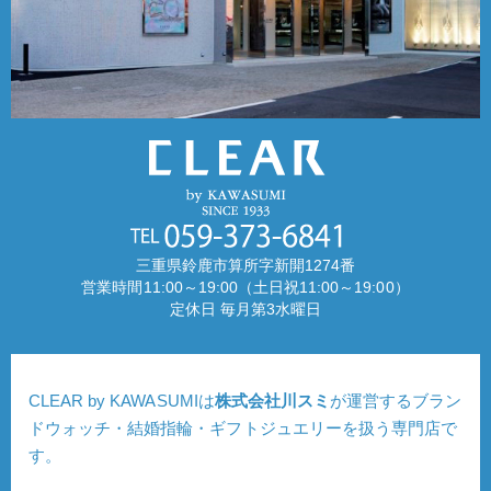
三重県鈴鹿市算所字新開1274番
営業時間11:00～19:00（土日祝11:00～19:00）
定休日 毎月第3水曜日
CLEAR by KAWASUMIは
株式会社川スミ
が運営するブラン
ドウォッチ・結婚指輪・ギフトジュエリーを扱う専門店で
す。