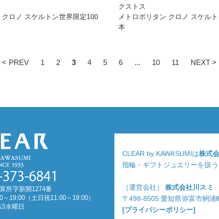
クストス
 クロノ スケルトン世界限定100
メトロポリタン クロノ スケルト
本
< PREV
1
2
3
4
5
6
...
10
11
NEXT >
CLEAR by KAWASUMIは
株式
指輪・ギフトジュエリーを扱う
［運営会社］
株式会社川スミ
算所字新開1274番
0～19:00（土日祝11:00～19:00）
〒498-8505 愛知県弥富市鯏
第3水曜日
[プライバシーポリシー]