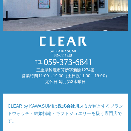
三重県鈴鹿市算所字新開1274番
営業時間11:00～19:00（土日祝11:00～19:00）
定休日 毎月第3水曜日
CLEAR by KAWASUMIは
株式会社川スミ
が運営するブラン
ドウォッチ・結婚指輪・ギフトジュエリーを扱う専門店で
す。