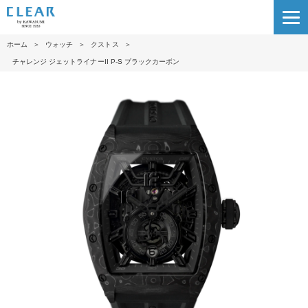
ホーム
＞
ウォッチ
＞
クストス
＞
チャレンジ ジェットライナーII P-S ブラックカーボン