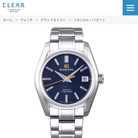
ホーム
＞
ウォッチ
＞
グランドセイコー
＞
メカニカル ハイビート