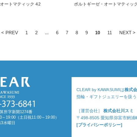
オートマティック 42
ポルトギーゼ・オートマティック 
< PREV
1
2
...
6
7
8
9
10
11
NEXT >
CLEAR by KAWASUMIは
株式
指輪・ギフトジュエリーを扱う
［運営会社］
株式会社川スミ
算所字新開1274番
0～19:00（土日祝11:00～19:00）
〒498-8505 愛知県弥富市鯏
第3水曜日
[プライバシーポリシー]