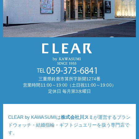
三重県鈴鹿市算所字新開1274番
営業時間11:00～19:00（土日祝11:00～19:00）
定休日 毎月第3水曜日
CLEAR by KAWASUMIは
株式会社川スミ
が運営するブラン
ドウォッチ・結婚指輪・ギフトジュエリーを扱う専門店で
す。