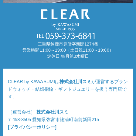
三重県鈴鹿市算所字新開1274番
営業時間11:00～19:00（土日祝11:00～19:00）
定休日 毎月第3水曜日
CLEAR by KAWASUMIは
株式会社川スミ
が運営するブラン
ドウォッチ・結婚指輪・ギフトジュエリーを扱う専門店で
す。
［運営会社］
株式会社川スミ
〒498-8505 愛知県弥富市鯏浦町南前新田215
[プライバシーポリシー]