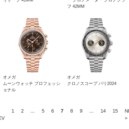
フ 42M M
オメガ
オメガ
ムーンウォッチ プロフェッシ
クロノスコープ パリ2024
ョナ ル
1
2
...
5
6
7
8
9
...
14
15
N
EV
>