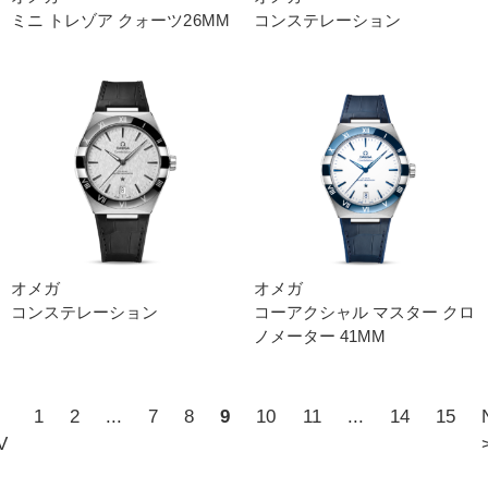
ミニ トレゾ ア クォーツ26MM
コンステレーション
オメガ
オメガ
コンステレーション
コーアクシャル マスター クロ
ノメーター 41M M
1
2
...
7
8
9
10
11
...
14
15
V