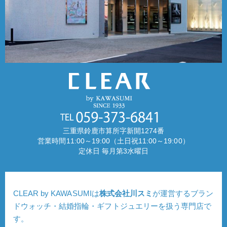
三重県鈴鹿市算所字新開1274番
営業時間11:00～19:00（土日祝11:00～19:00）
定休日 毎月第3水曜日
CLEAR by KAWASUMIは
株式会社川スミ
が運営するブラン
ドウォッチ・結婚指輪・ギフトジュエリーを扱う専門店で
す。