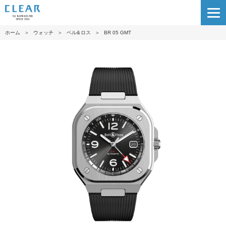
ホーム
＞
ウォッチ
＞
ベル&ロス
＞
BR 05 GMT