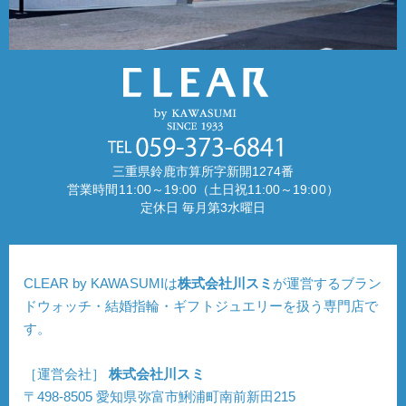
三重県鈴鹿市算所字新開1274番
営業時間11:00～19:00（土日祝11:00～19:00）
定休日 毎月第3水曜日
CLEAR by KAWASUMIは
株式会社川スミ
が運営するブラン
ドウォッチ・結婚指輪・ギフトジュエリーを扱う専門店で
す。
［運営会社］
株式会社川スミ
〒498-8505 愛知県弥富市鯏浦町南前新田215