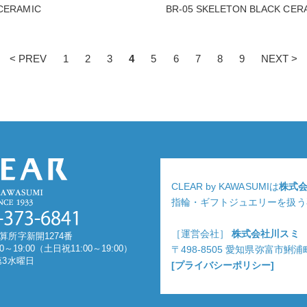
 CERAMIC
BR-05 SKELETON BLACK CER
< PREV
1
2
3
4
5
6
7
8
9
NEXT >
CLEAR by KAWASUMIは
株式
指輪・ギフトジュエリーを扱う
［運営会社］
株式会社川スミ
算所字新開1274番
0～19:00（土日祝11:00～19:00）
〒498-8505 愛知県弥富市鯏
第3水曜日
[プライバシーポリシー]